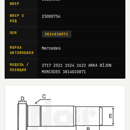
NRSP
NRSP S
23000754
КОД
OEM
3814010871
МАРКА
Mercedes
АВТОМОБИЛЯ
МОДЕЛЬ /
2717 2521 2524 2622 ARKA BİJON
ПОЗИЦИЯ
MERCEDES 3814010871