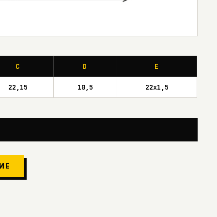
C
D
E
22,15
10,5
22x1,5
ИЕ