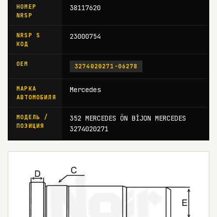
НОМЕР
38117620
NRSP
NRSP S
23000754
КОД
OEM
3274020271-06278
МАРКА
Mercedes
АВТОМОБИЛЯ
МОДЕЛЬ /
352 MERCEDES ÖN BİJON MERCEDES
ПОЗИЦИЯ
3274020271