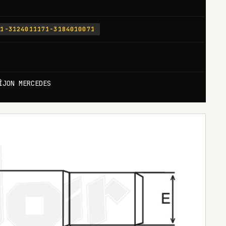
71-3124011171-3184010071
İJON MERCEDES