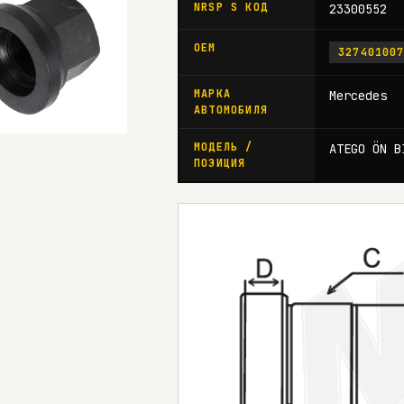
NRSP S КОД
23300552
OEM
32740100
МАРКА
Mercedes
АВТОМОБИЛЯ
МОДЕЛЬ /
ATEGO ÖN B
ПОЗИЦИЯ