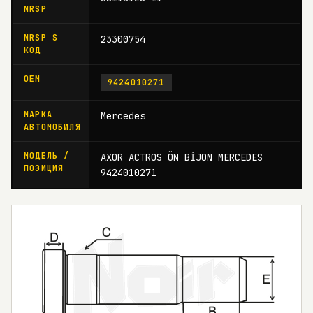
NRSP
NRSP S
23300754
КОД
OEM
9424010271
МАРКА
Mercedes
АВТОМОБИЛЯ
МОДЕЛЬ /
AXOR ACTROS ÖN BİJON MERCEDES
ПОЗИЦИЯ
9424010271