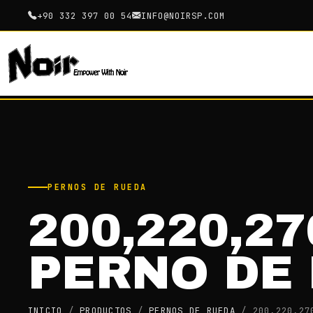
+90 332 397 00 54
INFO@NOIRSP.COM
PERNOS DE RUEDA
200,220,2
PERNO DE 
INICIO
/
PRODUCTOS
/
PERNOS DE RUEDA
/
200,220,27