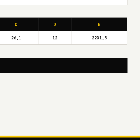
C
D
E
26,1
12
22X1,5