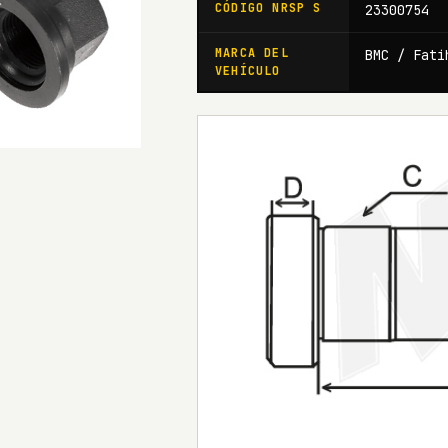
CÓDIGO NRSP S
23300754
MARCA DEL
BMC / Fati
VEHÍCULO