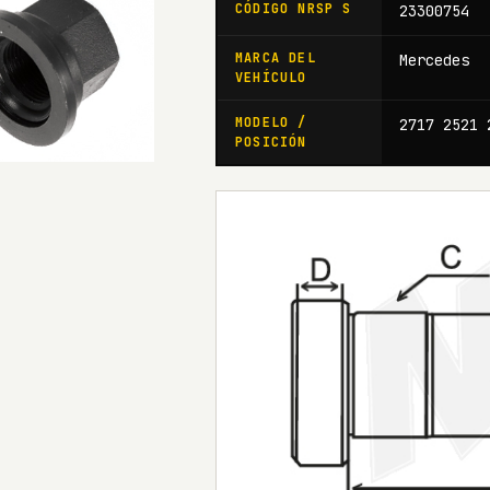
CÓDIGO NRSP S
23300754
MARCA DEL
Mercedes
VEHÍCULO
MODELO /
2717 2521 
POSICIÓN