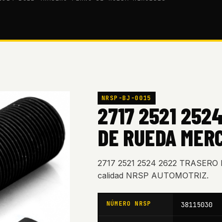
NRSP-BJ-0015
2717 2521 252
DE RUEDA MER
2717 2521 2524 2622 TRASER
calidad NRSP AUTOMOTRIZ.
NÚMERO NRSP
38115030