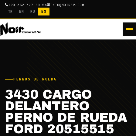
+90 332 397 00 54
INFO@NOIRSP.COM
TR
EN
RU
ES
PERNOS DE RUEDA
3430 CARGO
DELANTERO
PERNO DE RUEDA
FORD 20515515