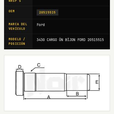
NRSP S
OEM
20515515
MARCA DEL
Ford
VEHÍCULO
MODELO /
3430 CARGO ÖN BİJON FORD 20515515
POSICIÓN