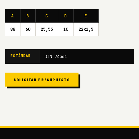
A
B
C
D
E
88
60
25,55
10
22x1,5
ESTÁNDAR
DIN 74361
SOLICITAR PRESUPUESTO