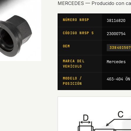
MERCEDES — Producido con c
NÚMERO NRSP
38116820
CÓDIGO NRSP S
23000754
OEM
33840150
MARCA DEL
Mercedes
VEHÍCULO
MODELO /
403-404 ÖN
POSICIÓN