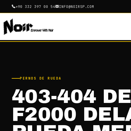
+90 332 397 00 54
INFO@NOIRSP.COM
PERNOS DE RUEDA
403-404 D
F2000 DE