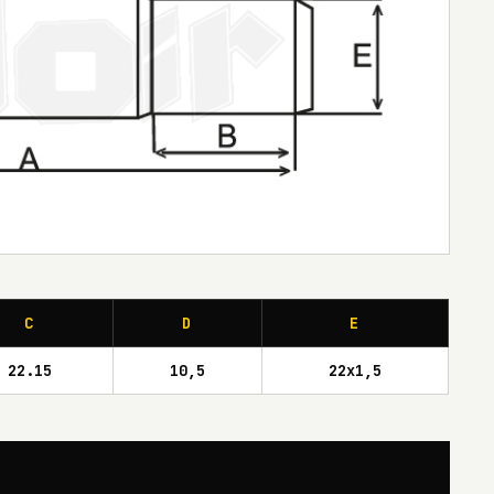
C
D
E
22.15
10,5
22x1,5