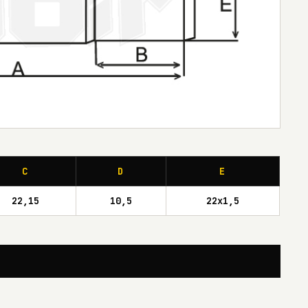
C
D
E
22,15
10,5
22x1,5