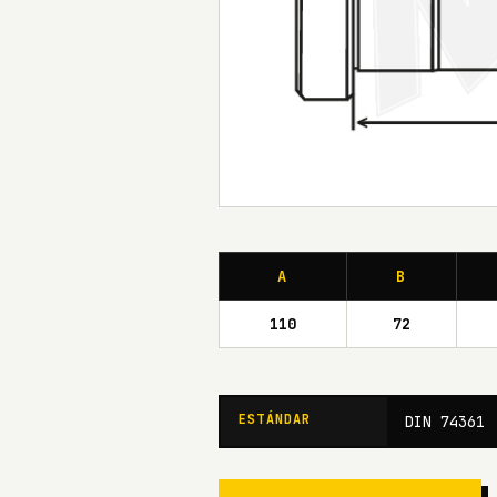
A
B
110
72
ESTÁNDAR
DIN 74361