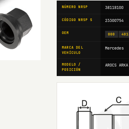
NÚMERO NRSP
38118100
CÓDIGO NRSP S
23300754
OEM
000
401
MARCA DEL
Mercedes
VEHÍCULO
MODELO /
AROCS ARKA
POSICIÓN