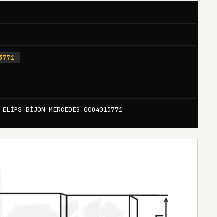
3771
 ELİPS BİJON MERCEDES 0004013771