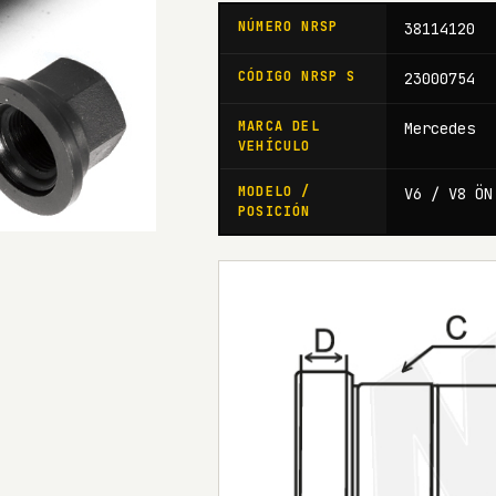
NÚMERO NRSP
38114120
CÓDIGO NRSP S
23000754
MARCA DEL
Mercedes
VEHÍCULO
MODELO /
V6 / V8 ÖN
POSICIÓN