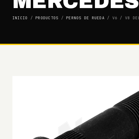
MERCEDES
INICIO
/
PRODUCTOS
/
PERNOS DE RUEDA
/
V6 / V8 DE