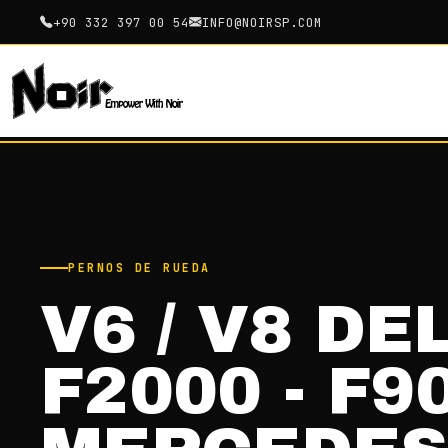
+90 332 397 00 54
INFO@NOIRSP.COM
PERNOS DE RUEDA
V6 / V8 DE
F2000 - F