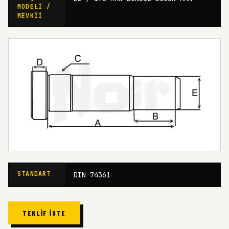
MODELI /
MEVKII
STANDART
DIN 74361
TEKLIF İSTE