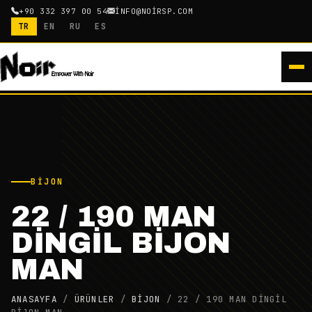
+90 332 397 00 54
INFO@NOIRSP.COM
TR
EN
RU
ES
BIJON
22 / 190 MAN
DİNGİL BİJON
MAN
ANASAYFA
/
ÜRÜNLER
/
BIJON
/
22 / 190 MAN DİNGİL