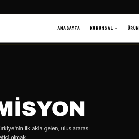
ANASAYFA
KURUMSAL
ÜRÜ
 MISYON
rkiye'nin ilk akla gelen, uluslararası
etici olmak.