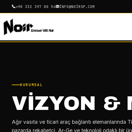
+90 332 397 00 54
INFO@NOIRSP.COM
KURUMSAL
VIZYON &
Ağır vasıta ve ticari araç bağlantı elemanlarında Tü
pazarda rekabetçi, Ar-Ge ve teknoloji odaklı bir ür