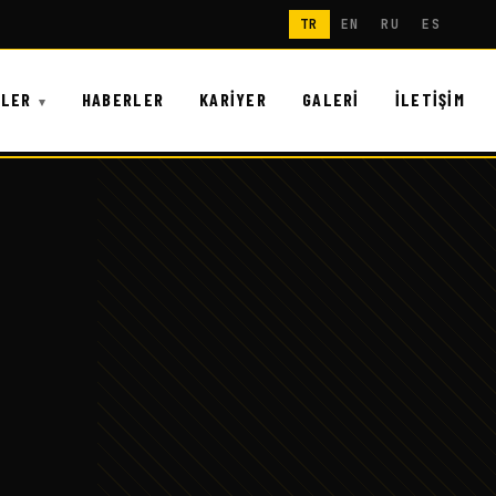
TR
EN
RU
ES
NLER
HABERLER
KARIYER
GALERI
İLETIŞIM