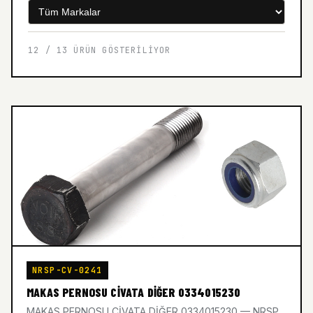
12 / 13 ÜRÜN GÖSTERILIYOR
NRSP-CV-0241
MAKAS PERNOSU CİVATA DİĞER 0334015230
MAKAS PERNOSU CİVATA DİĞER 0334015230 — NRSP