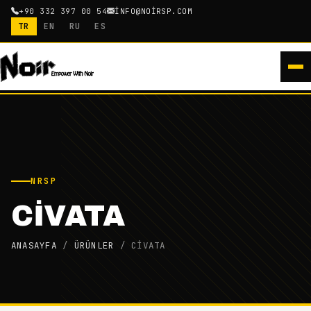
+90 332 397 00 54
INFO@NOIRSP.COM
TR
EN
RU
ES
NRSP
CIVATA
ANASAYFA
/
ÜRÜNLER
/
CIVATA