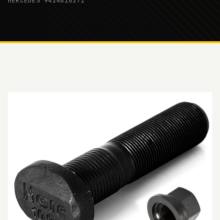
MERCEDES 9424010271