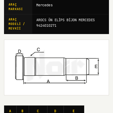
ARAÇ
Mercedes
MARKASI
ARAÇ
AROCS ÖN ELİPS BİJON MERCEDES
MODELI /
9424010271
MEVKII
A
B
C
D
E