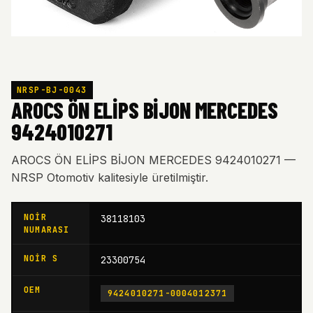
NRSP-BJ-0043
AROCS ÖN ELİPS BİJON MERCEDES
9424010271
AROCS ÖN ELİPS BİJON MERCEDES 9424010271 —
NRSP Otomotiv kalitesiyle üretilmiştir.
NOIR
38118103
NUMARASI
NOIR S
23300754
OEM
9424010271-0004012371