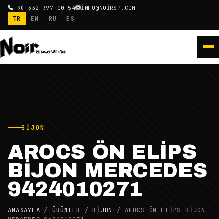
+90 332 397 00 54
INFO@NOIRSP.COM
TR
EN
RU
ES
BIJON
AROCS ÖN ELİPS
BİJON MERCEDES
9424010271
ANASAYFA
/
ÜRÜNLER
/
BIJON
/
AROCS ÖN ELİPS BİJON