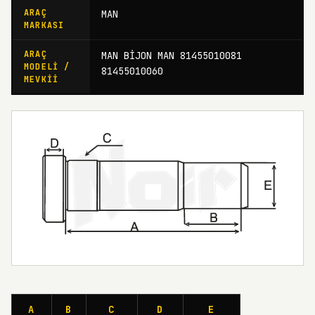
ARAÇ
MAN
MARKASI
ARAÇ
MAN BİJON MAN 81455010081
MODELI /
81455010060
MEVKII
A
B
C
D
E