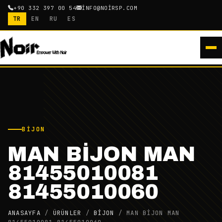
+90 332 397 00 54
INFO@NOIRSP.COM
TR
EN
RU
ES
BIJON
MAN BİJON MAN
81455010081
81455010060
ANASAYFA
/
ÜRÜNLER
/
BIJON
/
MAN BİJON MAN