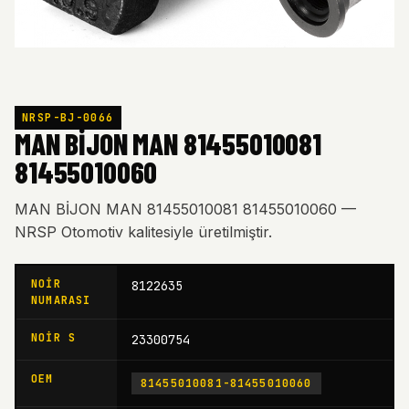
NRSP-BJ-0066
MAN BİJON MAN 81455010081
81455010060
MAN BİJON MAN 81455010081 81455010060 —
NRSP Otomotiv kalitesiyle üretilmiştir.
NOIR
8122635
NUMARASI
NOIR S
23300754
OEM
81455010081-81455010060