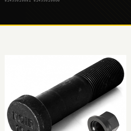
81455010081 81455010060