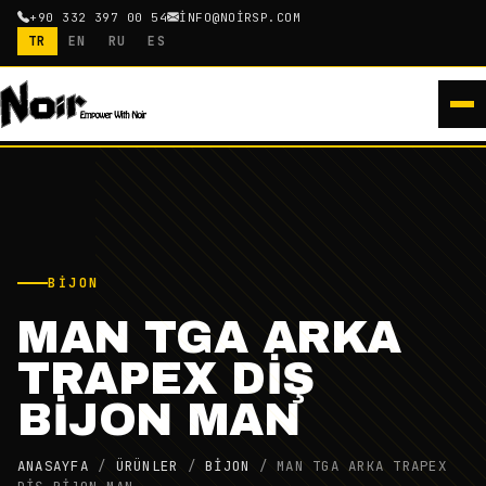
+90 332 397 00 54
INFO@NOIRSP.COM
TR
EN
RU
ES
BIJON
MAN TGA ARKA
TRAPEX DİŞ
BİJON MAN
ANASAYFA
/
ÜRÜNLER
/
BIJON
/
MAN TGA ARKA TRAPEX