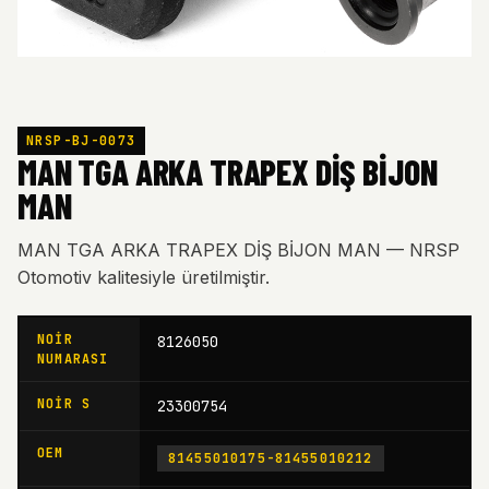
NRSP-BJ-0073
MAN TGA ARKA TRAPEX DİŞ BİJON
MAN
MAN TGA ARKA TRAPEX DİŞ BİJON MAN — NRSP
Otomotiv kalitesiyle üretilmiştir.
NOIR
8126050
NUMARASI
NOIR S
23300754
OEM
81455010175-81455010212